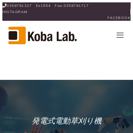
0358761327　Ex1554　Fax.0358761717
INSTAGRAM
FACEBOOK
発電式電動草刈り機