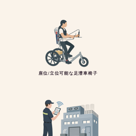
座位/立位可能な足漕車椅子