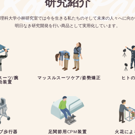
oba La
研究紹介
理科大学小林研究室では今を生きる私たちのそして未来の人々へに向か
明日なき研究開発を行い商品として実用化しています。
スーツ/腕
マッスルスーツケア/姿勢矯正
ヒト
助装置
ブ歩行器
足関節用CPM装置
火花によ