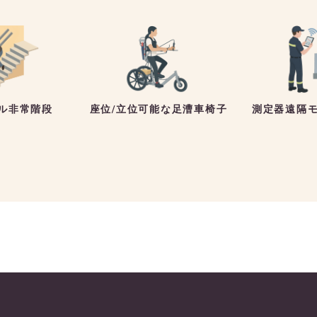
座位/立位可能な足漕車椅子
測定器遠隔
ル非常階段