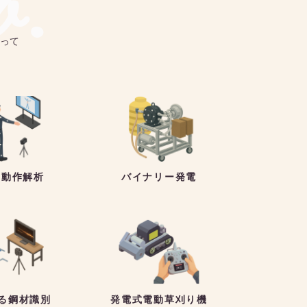
b.
って
の動作解析
バイナリー発電
る鋼材識別
発電式電動草刈り機