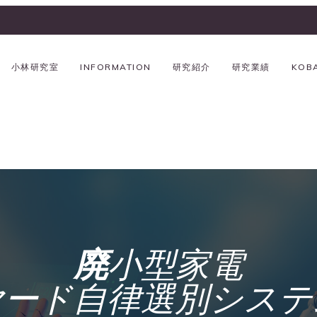
小林研究室
INFORMATION
研究紹介
研究業績
KOB
廃
小型家電
ヤード自律選別システ