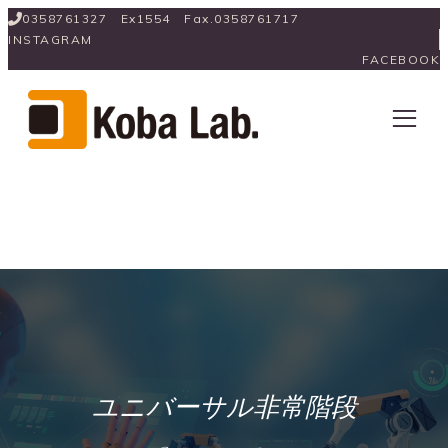
0358761327　Ex1554　Fax.0358761717
INSTAGRAM
FACEBOOK
ユニバーサル非常階段